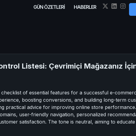
GÜN ÖZETLERİ
HABERLER
Kontrol Listesi: Çevrimiçi Mağazanız İ
checklist of essential features for a successful e-commerc
erience, boosting conversions, and building long-term cus
g practical advice for improving online store performance. I
domains, user-friendly navigation, personalized recommendat
ustomer satisfaction. The tone is neutral, aiming to educat