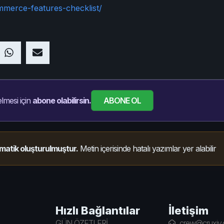
mmerce-features-checklist/
ABONE OL
lmesi için
abone olabilirsin.
matik oluşturulmuştur.
Metin içerisinde hatalı yazımlar yer alabilir
Hızlı Bağlantılar
İletişim
GÜN ÖZETLERİ
crew@cruxiy