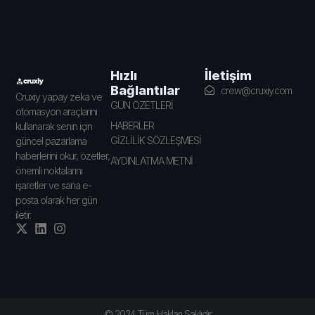
İletişim
Hızlı
Bağlantılar
crew@cruxiy.com
Cruxiy yapay zeka ve
GÜN ÖZETLERİ
otomasyon araçlarını
HABERLER
kullanarak senin için
GİZLİLİK SÖZLEŞMESİ
güncel pazarlama
haberlerini okur, özetler,
AYDINLATMA METNİ
önemli noktalarını
işaretler ve sana e-
posta olarak her gün
iletir.
© 2024 Tüm Hakları Saklıdır