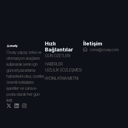
İletişim
Hızlı
Bağlantılar
crew@cruxiy.com
Cruxiy yapay zeka ve
GÜN ÖZETLERİ
otomasyon araçlarını
HABERLER
kullanarak senin için
GİZLİLİK SÖZLEŞMESİ
güncel pazarlama
haberlerini okur, özetler,
AYDINLATMA METNİ
önemli noktalarını
işaretler ve sana e-
posta olarak her gün
iletir.