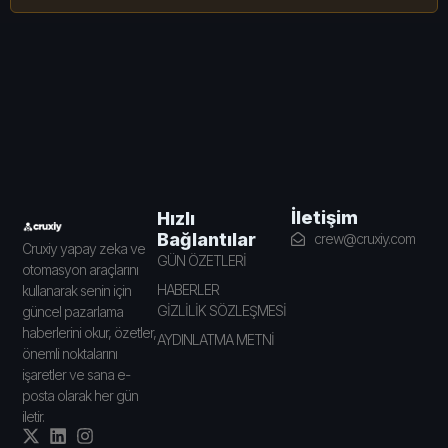
İletişim
Hızlı
Bağlantılar
crew@cruxiy.com
Cruxiy yapay zeka ve
GÜN ÖZETLERİ
otomasyon araçlarını
HABERLER
kullanarak senin için
GİZLİLİK SÖZLEŞMESİ
güncel pazarlama
haberlerini okur, özetler,
AYDINLATMA METNİ
önemli noktalarını
işaretler ve sana e-
posta olarak her gün
iletir.