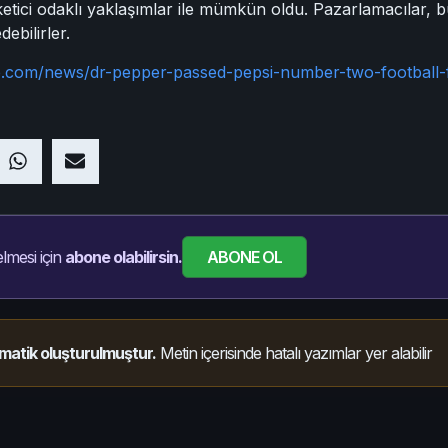
üketici odaklı yaklaşımlar ile mümkün oldu. Pazarlamacılar, b
ebilirler.
e.com/news/dr-pepper-passed-pepsi-number-two-football-
ABONE OL
lmesi için
abone olabilirsin.
matik oluşturulmuştur.
Metin içerisinde hatalı yazımlar yer alabilir