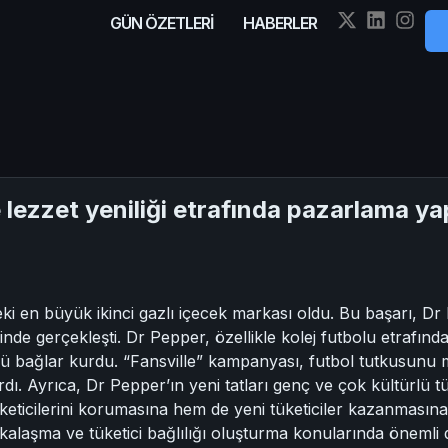
GÜN ÖZETLERİ
HABERLER
 lezzet yeniliği etrafında pazarlama ya
i en büyük ikinci gazlı içecek markası oldu. Bu başarı, Dr 
yesinde gerçekleşti. Dr Pepper, özellikle kolej futbolu etra
çlü bağlar kurdu. “Fansville” kampanyası, futbol tutkusunu miz
tırdı. Ayrıca, Dr Pepper’ın yeni tatları genç ve çok kültürlü 
keticilerini korumasına hem de yeni tüketiciler kazanmasın
kalaşma ve tüketici bağlılığı oluşturma konularında önemli 