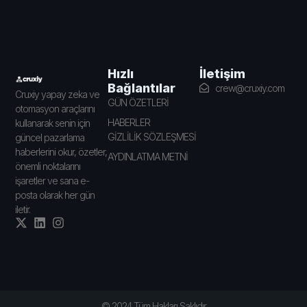
İletişim
Hızlı
Bağlantılar
crew@cruxiy.com
Cruxiy yapay zeka ve
GÜN ÖZETLERİ
otomasyon araçlarını
HABERLER
kullanarak senin için
GİZLİLİK SÖZLEŞMESİ
güncel pazarlama
haberlerini okur, özetler,
AYDINLATMA METNİ
önemli noktalarını
işaretler ve sana e-
posta olarak her gün
iletir.
© 2024 Tüm Hakları Saklıdır