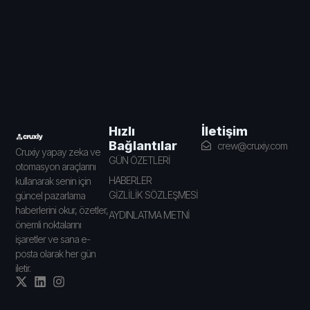
İletişim
Hızlı
Bağlantılar
crew@cruxiy.com
Cruxiy yapay zeka ve
GÜN ÖZETLERİ
otomasyon araçlarını
HABERLER
kullanarak senin için
GİZLİLİK SÖZLEŞMESİ
güncel pazarlama
haberlerini okur, özetler,
AYDINLATMA METNİ
önemli noktalarını
işaretler ve sana e-
posta olarak her gün
iletir.