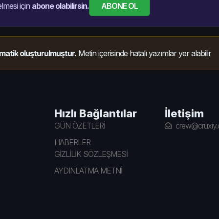
ABONE OL
lmesi için
abone olabilirsin.
matik oluşturulmuştur.
Metin içerisinde hatalı yazımlar yer alabilir
Hızlı Bağlantılar
İletişim
GÜN ÖZETLERİ
crew@cruxiy
HABERLER
GİZLİLİK SÖZLEŞMESİ
AYDINLATMA METNİ