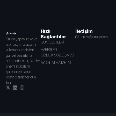
İletişim
Hızlı
Bağlantılar
crew@cruxiy.com
Cruxiy yapay zeka ve
GÜN ÖZETLERİ
otomasyon araçlarını
HABERLER
kullanarak senin için
GİZLİLİK SÖZLEŞMESİ
güncel pazarlama
haberlerini okur, özetler,
AYDINLATMA METNİ
önemli noktalarını
işaretler ve sana e-
posta olarak her gün
iletir.