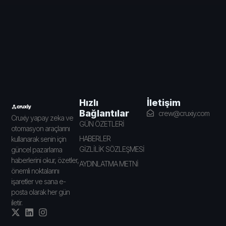
İletişim
Hızlı
Bağlantılar
crew@cruxiy.com
Cruxiy yapay zeka ve
GÜN ÖZETLERİ
otomasyon araçlarını
HABERLER
kullanarak senin için
GİZLİLİK SÖZLEŞMESİ
güncel pazarlama
haberlerini okur, özetler,
AYDINLATMA METNİ
önemli noktalarını
işaretler ve sana e-
posta olarak her gün
iletir.