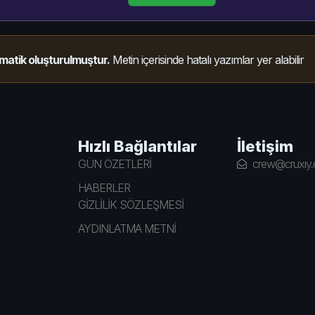
matik oluşturulmuştur.
Metin içerisinde hatalı yazımlar yer alabilir
Hızlı Bağlantılar
İletişim
GÜN ÖZETLERİ
crew@cruxiy
HABERLER
GİZLİLİK SÖZLEŞMESİ
AYDINLATMA METNİ