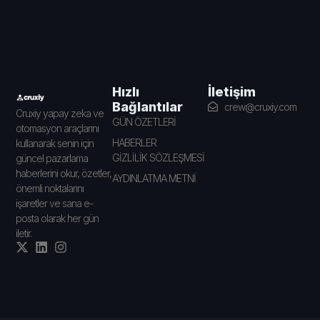
İletişim
Hızlı
Bağlantılar
crew@cruxiy.com
Cruxiy yapay zeka ve
GÜN ÖZETLERİ
otomasyon araçlarını
HABERLER
kullanarak senin için
GİZLİLİK SÖZLEŞMESİ
güncel pazarlama
haberlerini okur, özetler,
AYDINLATMA METNİ
önemli noktalarını
işaretler ve sana e-
posta olarak her gün
iletir.