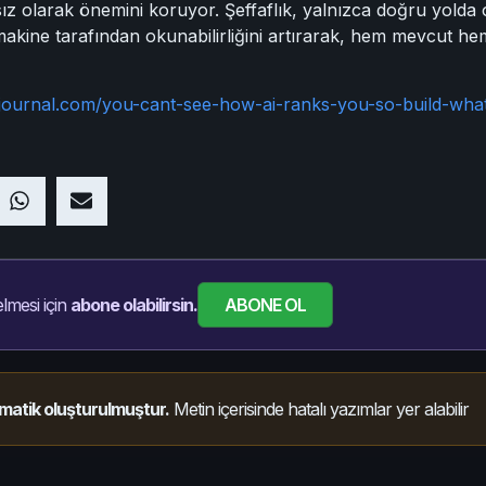
z olarak önemini koruyor. Şeffaflık, yalnızca doğru yolda 
makine tarafından okunabilirliğini artırarak, hem mevcut he
journal.com/you-cant-see-how-ai-ranks-you-so-build-wha
ABONE OL
lmesi için
abone olabilirsin.
matik oluşturulmuştur.
Metin içerisinde hatalı yazımlar yer alabilir