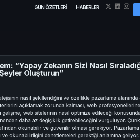
GÜN ÖZETLERİ
HABERLER
em: “Yapay Zekanın Sizi Nasıl Sıraladı
Şeyler Oluşturun”
jisinin nasıl şekillendiğini ve özellikle pazarlama alanında ç
iterlerini açıklamak zorunda kalması, web profesyonellerine
u gelişme, web sitelerinin nasıl optimize edileceği konusunda 
nenden daha az değişiklik getirebileceğini vurguluyor. Çünk
rafından okunabilir ve güvenilir olması gerekiyor. Pazarlama p
 ve okunabilirliğini denetlemeleri gerektiği anlamına geliyor.