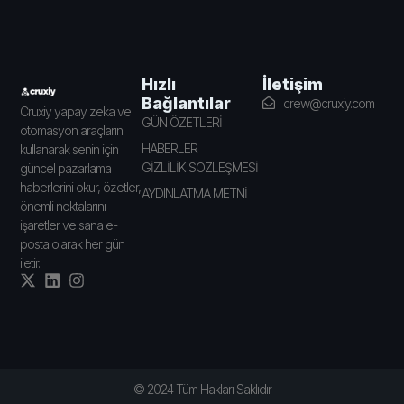
İletişim
Hızlı
Bağlantılar
crew@cruxiy.com
Cruxiy yapay zeka ve
GÜN ÖZETLERİ
otomasyon araçlarını
HABERLER
kullanarak senin için
GİZLİLİK SÖZLEŞMESİ
güncel pazarlama
haberlerini okur, özetler,
AYDINLATMA METNİ
önemli noktalarını
işaretler ve sana e-
posta olarak her gün
iletir.
© 2024 Tüm Hakları Saklıdır