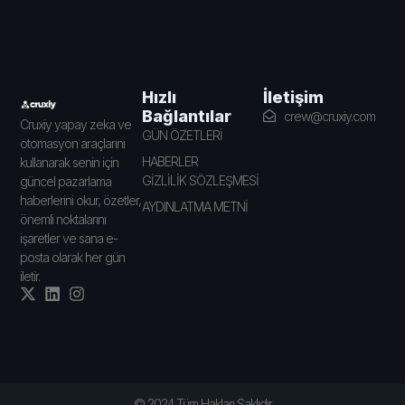
İletişim
Hızlı
Bağlantılar
crew@cruxiy.com
Cruxiy yapay zeka ve
GÜN ÖZETLERİ
otomasyon araçlarını
HABERLER
kullanarak senin için
GİZLİLİK SÖZLEŞMESİ
güncel pazarlama
haberlerini okur, özetler,
AYDINLATMA METNİ
önemli noktalarını
işaretler ve sana e-
posta olarak her gün
iletir.
© 2024 Tüm Hakları Saklıdır