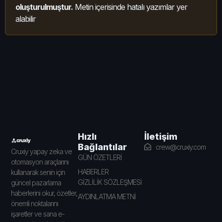
oluşturulmuştur.
Metin içerisinde hatalı yazımlar yer
alabilir
İletişim
Hızlı
Bağlantılar
crew@cruxiy.com
Cruxiy yapay zeka ve
GÜN ÖZETLERİ
otomasyon araçlarını
HABERLER
kullanarak senin için
GİZLİLİK SÖZLEŞMESİ
güncel pazarlama
haberlerini okur, özetler,
AYDINLATMA METNİ
önemli noktalarını
işaretler ve sana e-