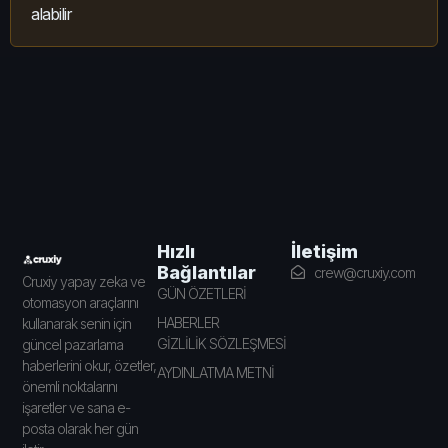
alabilir
İletişim
Hızlı
Bağlantılar
crew@cruxiy.com
Cruxiy yapay zeka ve
GÜN ÖZETLERİ
otomasyon araçlarını
HABERLER
kullanarak senin için
GİZLİLİK SÖZLEŞMESİ
güncel pazarlama
haberlerini okur, özetler,
AYDINLATMA METNİ
önemli noktalarını
işaretler ve sana e-
posta olarak her gün