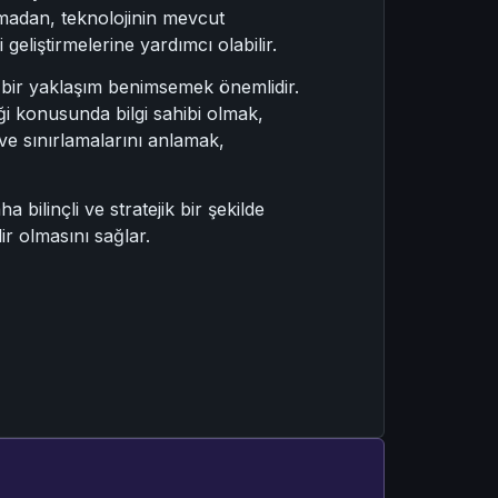
lmadan, teknolojinin mevcut
 geliştirmelerine yardımcı olabilir.
k bir yaklaşım benimsemek önemlidir.
eği konusunda bilgi sahibi olmak,
 ve sınırlamalarını anlamak,
 bilinçli ve stratejik bir şekilde
ir olmasını sağlar.