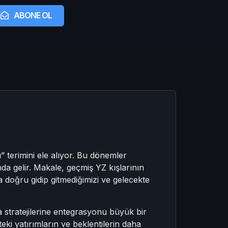
ABONE OL
” terimini ele alıyor. Bu dönemler
da gelir. Makale, geçmiş YZ kışlarının
na doğru gidip gitmediğimizi ve gelecekte
ma stratejilerine entegrasyonu büyük bir
eki yatırımların ve beklentilerin daha