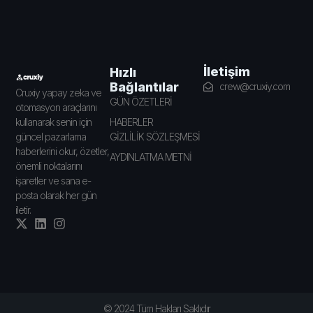
İletişim
Hızlı
Bağlantılar
crew@cruxiy.com
Cruxiy yapay zeka ve
GÜN ÖZETLERİ
otomasyon araçlarını
HABERLER
kullanarak senin için
GİZLİLİK SÖZLEŞMESİ
güncel pazarlama
haberlerini okur, özetler,
AYDINLATMA METNİ
önemli noktalarını
işaretler ve sana e-
posta olarak her gün
iletir.
© 2024 Tüm Hakları Saklıdır