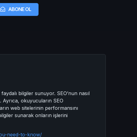
ABONE OL
aydalı bilgiler sunuyor. SEO’nun nasıl
or. Ayrıca, okuyucuların SEO
ların web sitelerinin performansını
lgiler sunarak onların işlerini
you-need-to-know/