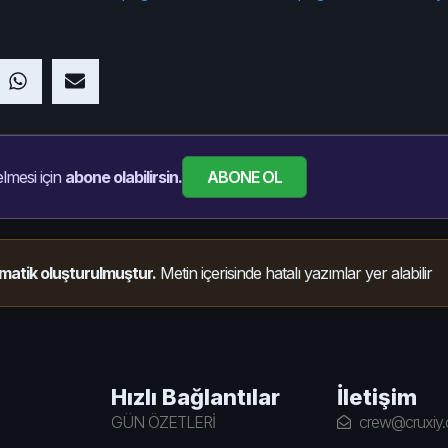
ABONE OL
lmesi için
abone olabilirsin.
matik oluşturulmuştur.
Metin içerisinde hatalı yazımlar yer alabilir
Hızlı Bağlantılar
İletişim
GÜN ÖZETLERİ
crew@cruxiy