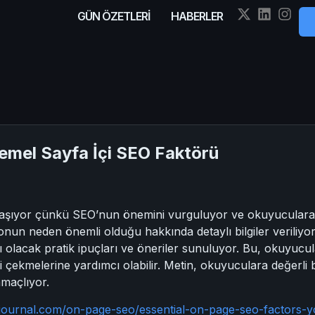
GÜN ÖZETLERİ
HABERLER
emel Sayfa İçi SEO Faktörü
 taşıyor çünkü SEO’nun önemini vurguluyor ve okuyuculara f
onun neden önemli olduğu hakkında detaylı bilgiler veriliy
ımcı olacak pratik ipuçları ve öneriler sunuluyor. Bu, okuyucu
 çekmelerine yardımcı olabilir. Metin, okuyuculara değerli bi
amaçlıyor.
journal.com/on-page-seo/essential-on-page-seo-factors-