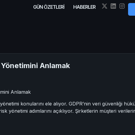
GÜN ÖZETLERİ
HABERLER
sk Yönetimini Anlamak
timini Anlamak
k yönetimi konularını ele alıyor. GDPR’nin veri güvenliği hü
 risk yönetimi adımlarını açıklıyor. Şirketlerin müşteri verileri