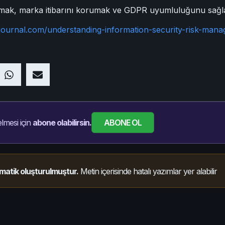
ğlamak, marka itibarını korumak ve GDPR uyumluluğunu sağla
journal.com/understanding-information-security-risk-man
ABONE OL
lmesi için
abone olabilirsin.
matik oluşturulmuştur.
Metin içerisinde hatalı yazımlar yer alabilir