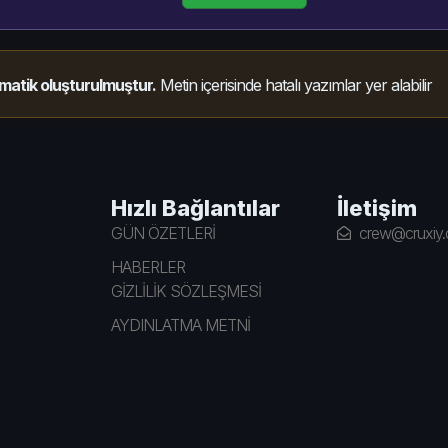
matik oluşturulmuştur.
Metin içerisinde hatalı yazımlar yer alabilir
Hızlı Bağlantılar
İletişim
GÜN ÖZETLERİ
crew@cruxiy
HABERLER
GİZLİLİK SÖZLEŞMESİ
AYDINLATMA METNİ