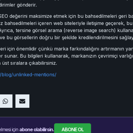
ldirimler gönderir.
EO değerini maksimize etmek için bu bahsedilmeleri geri ba
sız bahsedilmeleri içeren web siteleriyle iletişime geçerek, b
 Ayrıca, tersine görsel arama (reverse image search) kullana
 ve bu görsellerin doğru bir şekilde kredilendirilmesini sağlaya
i için önemlidir çünkü marka farkındalığını artırmanın yanı
r sunar. Bu bilgileri kullanarak, markanızın çevrimiçi varlığın
t sıralara çıkabilirsiniz.
blog/unlinked-mentions/
ABONE OL
lmesi için
abone olabilirsin.