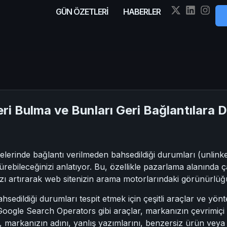
GÜN ÖZETLERİ
HABERLER
eri Bulma ve Bunları Geri Bağlantılar
lerinde bağlantı verilmeden bahsedildiği durumları (unlinked
ürebileceğinizi anlatıyor. Bu, özellikle pazarlama alanında 
ı artırarak web sitenizin arama motorlarındaki görünürlüğünü
sedildiği durumları tespit etmek için çeşitli araçlar ve yönt
oogle Search Operators gibi araçlar, markanızın çevrimiçi o
ar, markanızın adını, yanlış yazımlarını, benzersiz ürün veya