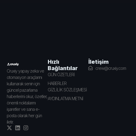
İletişim
Hızlı
Bağlantılar
crew@cruxiy.com
Cruxiy yapay zeka ve
GÜN ÖZETLERİ
otomasyon araçlarını
HABERLER
kullanarak senin için
GİZLİLİK SÖZLEŞMESİ
güncel pazarlama
haberlerini okur, özetler,
AYDINLATMA METNİ
önemli noktalarını
işaretler ve sana e-
posta olarak her gün
iletir.