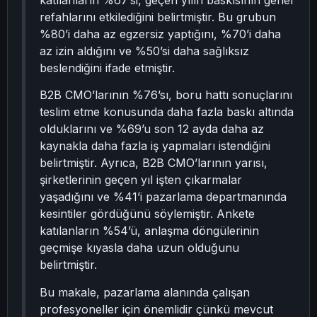
katılanların %67’si, geçen yılın baskısının genel
refahlarını etkilediğini belirtmiştir. Bu grubun
%80’i daha az egzersiz yaptığını, %70’i daha
az izin aldığını ve %50’si daha sağlıksız
beslendiğini ifade etmiştir.
B2B CMO’larının %76’sı, boru hattı sonuçlarını
teslim etme konusunda daha fazla baskı altında
olduklarını ve %69’u son 12 ayda daha az
kaynakla daha fazla iş yapmaları istendiğini
belirtmiştir. Ayrıca, B2B CMO’larının yarısı,
şirketlerinin geçen yıl işten çıkarmalar
yaşadığını ve %41’i pazarlama departmanında
kesintiler gördüğünü söylemiştir. Ankete
katılanların %54’ü, anlaşma döngülerinin
geçmişe kıyasla daha uzun olduğunu
belirtmiştir.
Bu makale, pazarlama alanında çalışan
profesyoneller için önemlidir çünkü mevcut