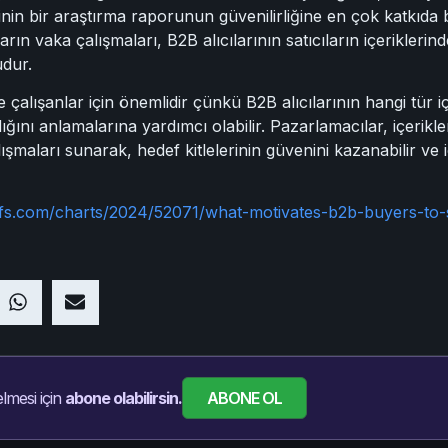
esinin bir araştırma raporunun güvenilirliğine en çok katkı
arın vaka çalışmaları, B2B alıcılarının satıcıların içeriklerin
udur.
de çalışanlar için önemlidir çünkü B2B alıcılarının hangi tür 
rdığını anlamalarına yardımcı olabilir. Pazarlamacılar, içerikler
şmaları sunarak, hedef kitlelerinin güvenini kazanabilir ve iç
fs.com/charts/2024/52071/what-motivates-b2b-buyers-to-
ABONE OL
lmesi için
abone olabilirsin.