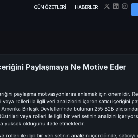
GÜN ÖZETLERİ
HABERLER
 İçeriğini Paylaşmaya Ne Motive Eder
çeriğini paylaşma motivasyonlarını anlamak için önemlidir. 
 veya rolleri ile ilgili veri analizlerini içeren satıcı içeriğin
 Amerika Birleşik Devletleri’nde bulunan 255 B2B alıcısında
düstrileri veya rolleri ile ilgili bir veri setinin analizini içeri
aha yüksek olduğunu ifade etmektedir.
ya rolleri ile ilgili bir veri setinin analizini içerdiğinde, satı