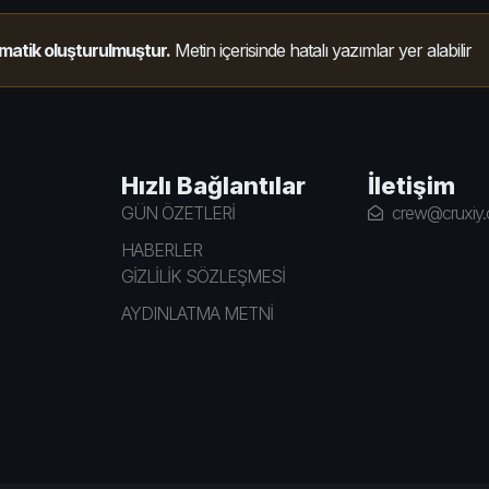
matik oluşturulmuştur.
Metin içerisinde hatalı yazımlar yer alabilir
Hızlı Bağlantılar
İletişim
GÜN ÖZETLERİ
crew@cruxiy
HABERLER
GİZLİLİK SÖZLEŞMESİ
AYDINLATMA METNİ