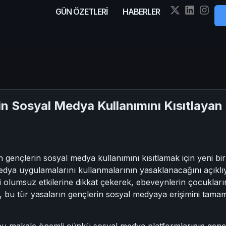
GÜN ÖZETLERİ
HABERLER
in Sosyal Medya Kullanımını Kısıtlayan
ençlerin sosyal medya kullanımını kısıtlamak için yeni bir y
l medya uygulamalarını kullanmalarının yasaklanacağını açı
 olumsuz etkilerine dikkat çekerek, ebeveynlerin çocukları
cak, bu tür yasaların gençlerin sosyal medyaya erişimini ta
 bu makale önemli çünkü sosyal medya platformlarının genç 