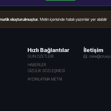
matik oluşturulmuştur.
Metin içerisinde hatalı yazımlar yer alabilir
Hızlı Bağlantılar
İletişim
GÜN ÖZETLERİ
crew@cruxiy
HABERLER
GİZLİLİK SÖZLEŞMESİ
AYDINLATMA METNİ