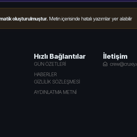
matik oluşturulmuştur.
Metin içerisinde hatalı yazımlar yer alabilir
Hızlı Bağlantılar
İletişim
GÜN ÖZETLERİ
crew@cruxiy
HABERLER
GİZLİLİK SÖZLEŞMESİ
AYDINLATMA METNİ