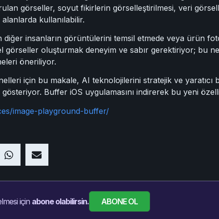
urulan görseller, soyut fikirlerin görselleştirilmesi, veri görse
alanlarda kullanılabilir.
n diğer insanların görüntülerini temsil etmede veya ürün foto
mel görseller oluşturmak deneyim ve sabır gerektiriyor; bu ne
eri öneriliyor.
ri için bu makale, AI teknolojilerini stratejik ve yaratıcı b
ini gösteriyor. Buffer iOS uygulamasını indirerek bu yeni özell
ces/image-playground-buffer/
ABONE OL
lmesi için
abone olabilirsin.