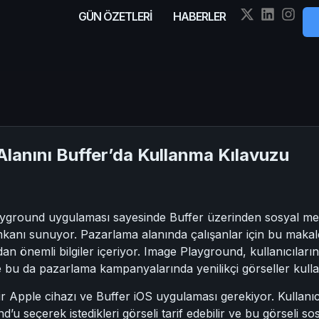
GÜN ÖZETLERİ
HABERLER
Alanını Buffer’da Kullanma Kılavuzu
yground uygulaması sayesinde Buffer üzerinden sosyal medy
kanı sunuyor. Pazarlama alanında çalışanlar için bu makale, 
n önemli bilgiler içeriyor. Image Playground, kullanıcıların fi
 bu da pazarlama kampanyalarında yenilikçi görseller kullan
ir Apple cihazı ve Buffer iOS uygulaması gerekiyor. Kullanı
’u seçerek istedikleri görseli tarif edebilir ve bu görseli 