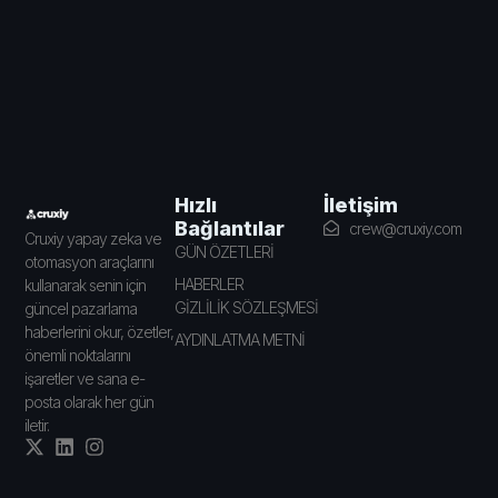
İletişim
Hızlı
Bağlantılar
crew@cruxiy.com
Cruxiy yapay zeka ve
GÜN ÖZETLERİ
otomasyon araçlarını
HABERLER
kullanarak senin için
GİZLİLİK SÖZLEŞMESİ
güncel pazarlama
haberlerini okur, özetler,
AYDINLATMA METNİ
önemli noktalarını
işaretler ve sana e-
posta olarak her gün
iletir.