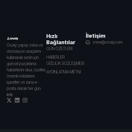
İletişim
Hızlı
Bağlantılar
crew@cruxiy.com
Cruxiy yapay zeka ve
GÜN ÖZETLERİ
otomasyon araçlarını
HABERLER
kullanarak senin için
GİZLİLİK SÖZLEŞMESİ
güncel pazarlama
haberlerini okur, özetler,
AYDINLATMA METNİ
önemli noktalarını
işaretler ve sana e-
posta olarak her gün
iletir.