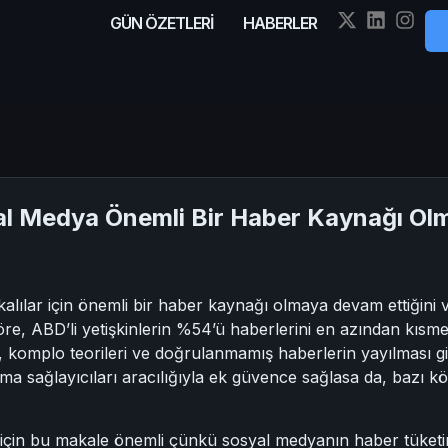
GÜN ÖZETLERİ
HABERLER
syal Medya Önemli Bir Haber Kaynağı O
lılar için önemli bir haber kaynağı olmaya devam ettiğini
öre, ABD’li yetişkinlerin %54’ü haberlerini en azından kı
, komplo teorileri ve doğrulanmamış haberlerin yayılması gi
a sağlayıcıları aracılığıyla ek güvence sağlasa da, bazı köt
lar için bu makale önemli çünkü sosyal medyanın haber tüketim