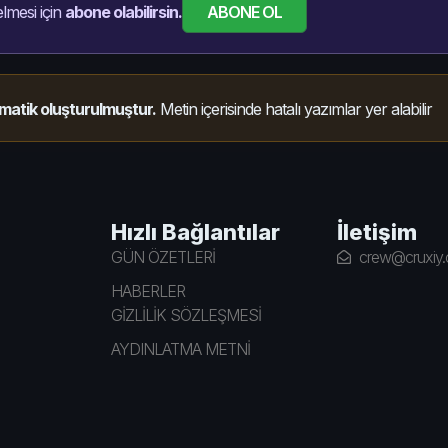
ABONE OL
lmesi için
abone olabilirsin.
matik oluşturulmuştur.
Metin içerisinde hatalı yazımlar yer alabilir
Hızlı Bağlantılar
İletişim
GÜN ÖZETLERİ
crew@cruxiy
HABERLER
GİZLİLİK SÖZLEŞMESİ
AYDINLATMA METNİ