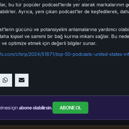
ılar, bu tür popüler podcast’lerde yer alarak markalarının 
laşabilirler. Ayrıca, yeni çıkan podcast’ler de keşfedilerek, 
’lerin gücünü ve potansiyelini anlamalarına yardımcı olabil
le daha kişisel ve samimi bir bağ kurma imkanı sağlar. Bu ned
ve optimize etmek için değerli bilgiler sunar.
fs.com/chirp/2024/51871/top-50-podcasts-united-states-in
ABONE OL
lmesi için
abone olabilirsin.