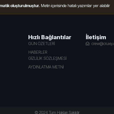
matik oluşturulmuştur.
Metin içerisinde hatalı yazımlar yer alabilir
Hızlı Bağlantılar
İletişim
GÜN ÖZETLERİ
crew@cruxiy
HABERLER
GİZLİLİK SÖZLEŞMESİ
AYDINLATMA METNİ
© 2024 Tüm Hakları Saklıdır