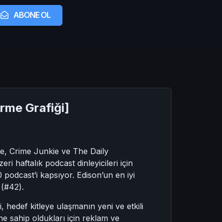
ABONE OL
irme Grafiği]
ce, Crime Junkie ve The Daily
i haftalık podcast dinleyicileri için
0 podcast’i kapsıyor. Edison’un en iyi
 (#42).
i, hedef kitleye ulaşmanın yeni ve etkili
sine sahip oldukları için reklam ve