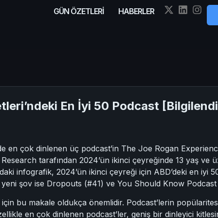
GÜN ÖZETLERİ
HABERLER
tleri’ndeki En İyi 50 Podcast [Bilgilend
’nde en çok dinlenen üç podcast’in The Joe Rogan Experien
n Research tarafından 2024’ün ikinci çeyreğinde 13 yaş ve üzer
aki infografik, 2024’ün ikinci çeyreği için ABD’deki en iyi 5
iki yeni şov ise Dropouts (#41) ve You Should Know Podcast
ler için bu makale oldukça önemlidir. Podcast’lerin popülarites
zellikle en çok dinlenen podcast’ler, geniş bir dinleyici kitle