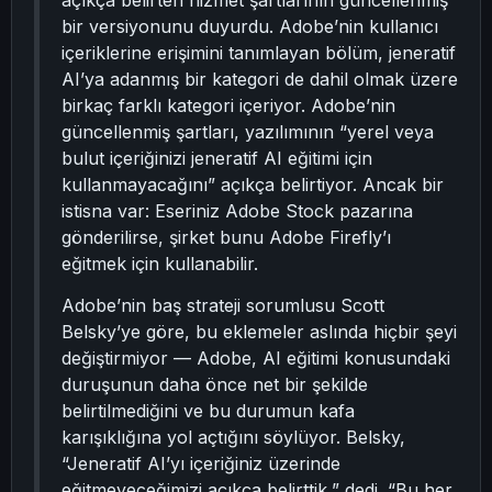
açıkça belirten hizmet şartlarının güncellenmiş
bir versiyonunu duyurdu. Adobe’nin kullanıcı
içeriklerine erişimini tanımlayan bölüm, jeneratif
AI’ya adanmış bir kategori de dahil olmak üzere
birkaç farklı kategori içeriyor. Adobe’nin
güncellenmiş şartları, yazılımının “yerel veya
bulut içeriğinizi jeneratif AI eğitimi için
kullanmayacağını” açıkça belirtiyor. Ancak bir
istisna var: Eseriniz Adobe Stock pazarına
gönderilirse, şirket bunu Adobe Firefly’ı
eğitmek için kullanabilir.
Adobe’nin baş strateji sorumlusu Scott
Belsky’ye göre, bu eklemeler aslında hiçbir şeyi
değiştirmiyor — Adobe, AI eğitimi konusundaki
duruşunun daha önce net bir şekilde
belirtilmediğini ve bu durumun kafa
karışıklığına yol açtığını söylüyor. Belsky,
“Jeneratif AI’yı içeriğiniz üzerinde
eğitmeyeceğimizi açıkça belirttik,” dedi. “Bu her