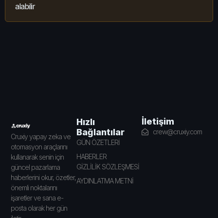
alabilir
İletişim
Hızlı
Bağlantılar
crew@cruxiy.com
Cruxiy yapay zeka ve
GÜN ÖZETLERİ
otomasyon araçlarını
HABERLER
kullanarak senin için
GİZLİLİK SÖZLEŞMESİ
güncel pazarlama
haberlerini okur, özetler,
AYDINLATMA METNİ
önemli noktalarını
işaretler ve sana e-
posta olarak her gün