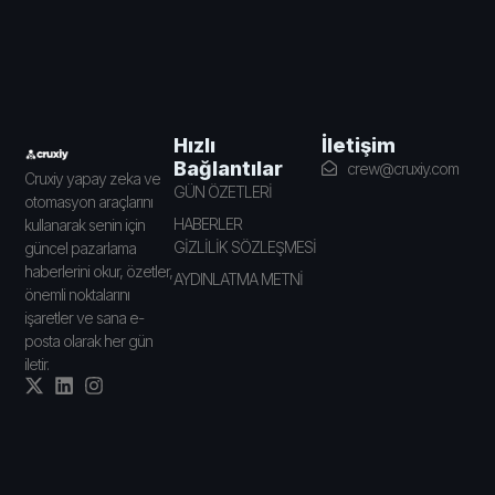
İletişim
Hızlı
Bağlantılar
crew@cruxiy.com
Cruxiy yapay zeka ve
GÜN ÖZETLERİ
otomasyon araçlarını
HABERLER
kullanarak senin için
GİZLİLİK SÖZLEŞMESİ
güncel pazarlama
haberlerini okur, özetler,
AYDINLATMA METNİ
önemli noktalarını
işaretler ve sana e-
posta olarak her gün
iletir.