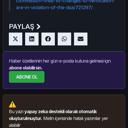
commission-finds-xs-changes-to-verification-
are-in-violation-of-the-dsa/721297/
PAYLAŞ
Haber özetlerinin her gün e-posta kutuna gelmesi için
abone olabilirsin.
ABONE OL
Bu yazı
yapay zeka destekli olarak otomatik
oluşturulmuştur.
Metin içerisinde hatalı yazımlar yer
alabilir