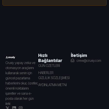
İletişim
Hızlı
Bağlantılar
crew@cruxiy.com
Cruxiy yapay zeka ve
GÜN ÖZETLERİ
otomasyon araçlarını
HABERLER
kullanarak senin için
GİZLİLİK SÖZLEŞMESİ
güncel pazarlama
haberlerini okur, özetler,
AYDINLATMA METNİ
önemli noktalarını
işaretler ve sana e-
posta olarak her gün
iletir.