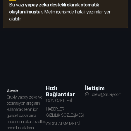
Bu yazı
yapay zeka destekli olarak otomatik
oluşturulmuştur.
Metin içerisinde hatalı yazımlar yer
alabilir
İletişim
Hızlı
Bağlantılar
crew@cruxiy.com
Cruxiy yapay zeka ve
GÜN ÖZETLERİ
otomasyon araçlarını
HABERLER
kullanarak senin için
GİZLİLİK SÖZLEŞMESİ
güncel pazarlama
haberlerini okur, özetler,
AYDINLATMA METNİ
önemli noktalarını