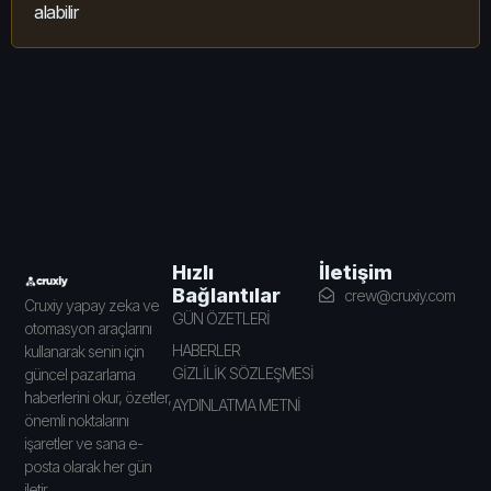
alabilir
İletişim
Hızlı
Bağlantılar
crew@cruxiy.com
Cruxiy yapay zeka ve
GÜN ÖZETLERİ
otomasyon araçlarını
HABERLER
kullanarak senin için
GİZLİLİK SÖZLEŞMESİ
güncel pazarlama
haberlerini okur, özetler,
AYDINLATMA METNİ
önemli noktalarını
işaretler ve sana e-
posta olarak her gün
iletir.