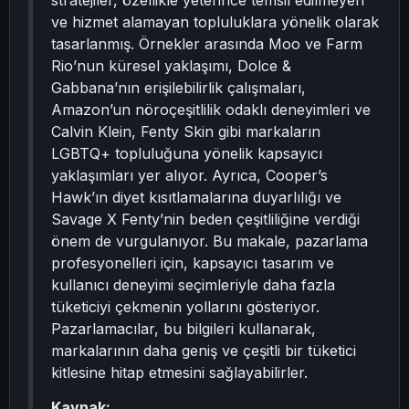
stratejiler, özellikle yeterince temsil edilmeyen
ve hizmet alamayan topluluklara yönelik olarak
tasarlanmış. Örnekler arasında Moo ve Farm
Rio’nun küresel yaklaşımı, Dolce &
Gabbana’nın erişilebilirlik çalışmaları,
Amazon’un nöroçeşitlilik odaklı deneyimleri ve
Calvin Klein, Fenty Skin gibi markaların
LGBTQ+ topluluğuna yönelik kapsayıcı
yaklaşımları yer alıyor. Ayrıca, Cooper’s
Hawk’ın diyet kısıtlamalarına duyarlılığı ve
Savage X Fenty’nin beden çeşitliliğine verdiği
önem de vurgulanıyor. Bu makale, pazarlama
profesyonelleri için, kapsayıcı tasarım ve
kullanıcı deneyimi seçimleriyle daha fazla
tüketiciyi çekmenin yollarını gösteriyor.
Pazarlamacılar, bu bilgileri kullanarak,
markalarının daha geniş ve çeşitli bir tüketici
kitlesine hitap etmesini sağlayabilirler.
Kaynak: