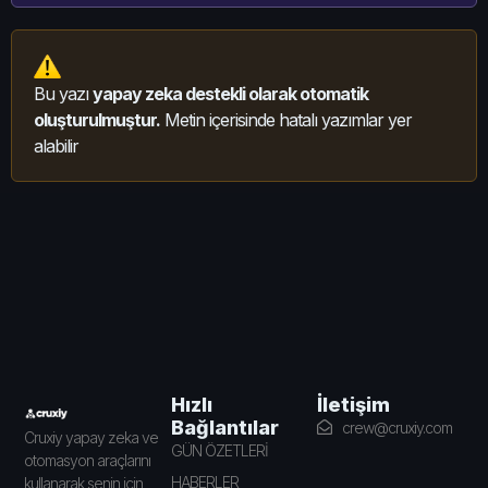
Bu yazı
yapay zeka destekli olarak otomatik
oluşturulmuştur.
Metin içerisinde hatalı yazımlar yer
alabilir
İletişim
Hızlı
Bağlantılar
crew@cruxiy.com
Cruxiy yapay zeka ve
GÜN ÖZETLERİ
otomasyon araçlarını
HABERLER
kullanarak senin için