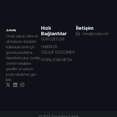
İletişim
Hızlı
Bağlantılar
crew@cruxiy.com
Cruxiy yapay zeka ve
GÜN ÖZETLERİ
otomasyon araçlarını
HABERLER
kullanarak senin için
GİZLİLİK SÖZLEŞMESİ
güncel pazarlama
haberlerini okur, özetler,
AYDINLATMA METNİ
önemli noktalarını
işaretler ve sana e-
posta olarak her gün
iletir.
© 2024 Tüm Hakları Saklıdır