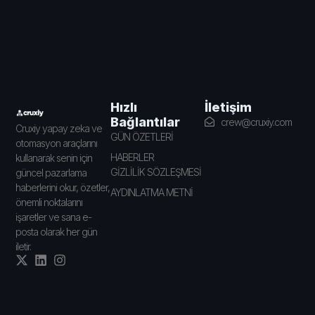
İletişim
Hızlı
Bağlantılar
crew@cruxiy.com
Cruxiy yapay zeka ve
GÜN ÖZETLERİ
otomasyon araçlarını
HABERLER
kullanarak senin için
GİZLİLİK SÖZLEŞMESİ
güncel pazarlama
haberlerini okur, özetler,
AYDINLATMA METNİ
önemli noktalarını
işaretler ve sana e-
posta olarak her gün
iletir.