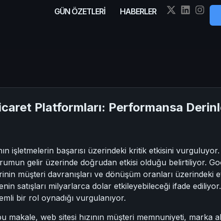
GÜN ÖZETLERİ
HABERLER
Ticaret Platformları: Performansa Derin
nın işletmelerin başarısı üzerindeki kritik etkisini vurguluyo
umun gelir üzerinde doğrudan etkisi olduğu belirtiliyor. G
rinin müşteri davranışları ve dönüşüm oranları üzerindeki e
nin satışları milyarlarca dolar etkileyebileceği ifade ediliyo
mli bir rol oynadığı vurgulanıyor.
bu makale, web sitesi hızının müşteri memnuniyeti, marka al