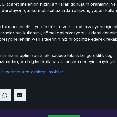
E-ticaret sitelerinin hızını artırarak dönüşüm oranlarını ve mü
uruluyor; çünkü mobil cihazlardan alışveriş yapan kullanıc
rformansını etkileyen faktörleri ve hız optimizasyonu için a
raçlarının kullanımı, görsel optimizasyonu, eklenti denetimi 
rofesyonellerinin web sitelerinin hızını optimize ederek reka
nın hızını optimize etmek, sadece teknik bir gereklilik deği
anları, bu bilgileri kullanarak müşteri deneyimini iyileştirebil
test-ecommerce-desktop-mobile/