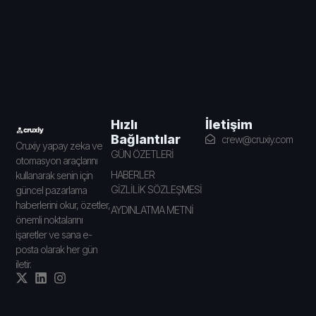
İletişim
Hızlı
Bağlantılar
crew@cruxiy.com
Cruxiy yapay zeka ve
GÜN ÖZETLERİ
otomasyon araçlarını
HABERLER
kullanarak senin için
GİZLİLİK SÖZLEŞMESİ
güncel pazarlama
haberlerini okur, özetler,
AYDINLATMA METNİ
önemli noktalarını
işaretler ve sana e-
posta olarak her gün
iletir.