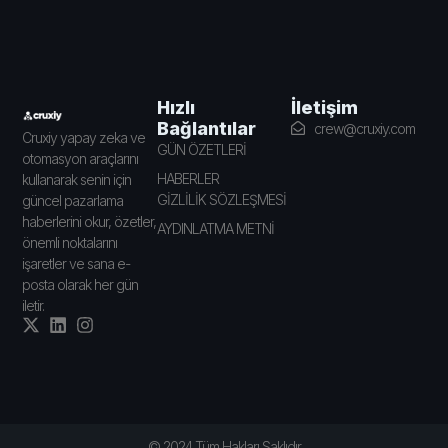
İletişim
Hızlı
Bağlantılar
crew@cruxiy.com
Cruxiy yapay zeka ve
GÜN ÖZETLERİ
otomasyon araçlarını
HABERLER
kullanarak senin için
GİZLİLİK SÖZLEŞMESİ
güncel pazarlama
haberlerini okur, özetler,
AYDINLATMA METNİ
önemli noktalarını
işaretler ve sana e-
posta olarak her gün
iletir.
© 2024 Tüm Hakları Saklıdır