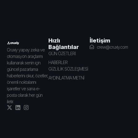
İletişim
Hızlı
Bağlantılar
crew@cruxiy.com
Cruxiy yapay zeka ve
GÜN ÖZETLERİ
otomasyon araçlarını
HABERLER
kullanarak senin için
GİZLİLİK SÖZLEŞMESİ
güncel pazarlama
haberlerini okur, özetler,
AYDINLATMA METNİ
önemli noktalarını
işaretler ve sana e-
posta olarak her gün
iletir.