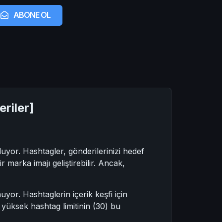
ABONE OL
riler]
luyor. Hashtagler, gönderilerinizi hedef
bir marka imajı geliştirebilir. Ancak,
yor. Hashtaglerin içerik keşfi için
n yüksek hashtag limitinin (30) bu