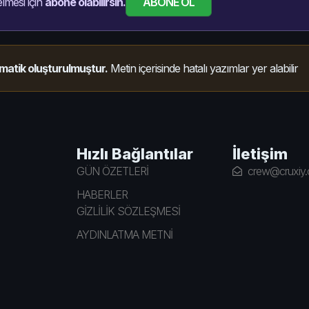
ABONE OL
lmesi için
abone olabilirsin.
matik oluşturulmuştur.
Metin içerisinde hatalı yazımlar yer alabilir
Hızlı Bağlantılar
İletişim
GÜN ÖZETLERİ
crew@cruxiy
HABERLER
GİZLİLİK SÖZLEŞMESİ
AYDINLATMA METNİ