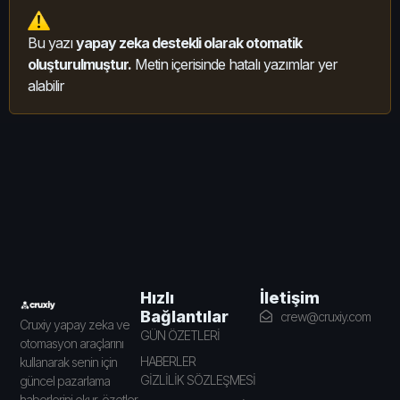
Bu yazı
yapay zeka destekli olarak otomatik
oluşturulmuştur.
Metin içerisinde hatalı yazımlar yer
alabilir
İletişim
Hızlı
Bağlantılar
crew@cruxiy.com
Cruxiy yapay zeka ve
GÜN ÖZETLERİ
otomasyon araçlarını
HABERLER
kullanarak senin için
GİZLİLİK SÖZLEŞMESİ
güncel pazarlama
haberlerini okur, özetler,