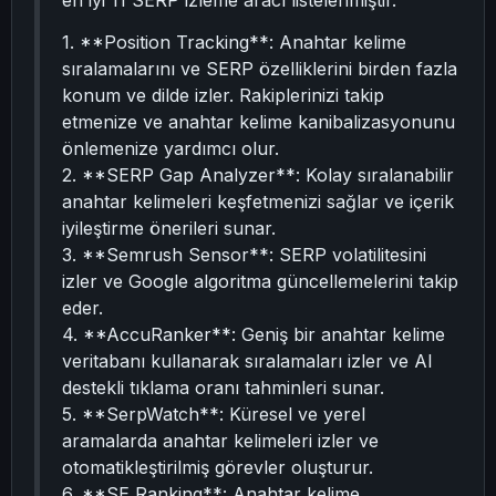
en iyi 11 SERP izleme aracı listelenmiştir.
1. **Position Tracking**: Anahtar kelime
sıralamalarını ve SERP özelliklerini birden fazla
konum ve dilde izler. Rakiplerinizi takip
etmenize ve anahtar kelime kanibalizasyonunu
önlemenize yardımcı olur.
2. **SERP Gap Analyzer**: Kolay sıralanabilir
anahtar kelimeleri keşfetmenizi sağlar ve içerik
iyileştirme önerileri sunar.
3. **Semrush Sensor**: SERP volatilitesini
izler ve Google algoritma güncellemelerini takip
eder.
4. **AccuRanker**: Geniş bir anahtar kelime
veritabanı kullanarak sıralamaları izler ve AI
destekli tıklama oranı tahminleri sunar.
5. **SerpWatch**: Küresel ve yerel
aramalarda anahtar kelimeleri izler ve
otomatikleştirilmiş görevler oluşturur.
6. **SE Ranking**: Anahtar kelime