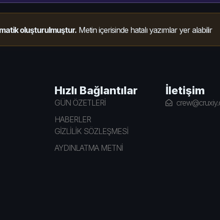
matik oluşturulmuştur.
Metin içerisinde hatalı yazımlar yer alabilir
Hızlı Bağlantılar
İletişim
GÜN ÖZETLERİ
crew@cruxiy
HABERLER
GİZLİLİK SÖZLEŞMESİ
AYDINLATMA METNİ