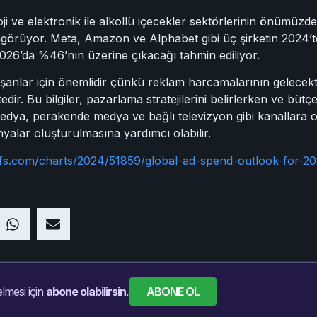
oji ve elektronik ile alkollü içecekler sektörlerinin önümüzde
ngörüyor. Meta, Amazon ve Alphabet gibi üç şirketin 2024’
026’da %46’nın üzerine çıkacağı tahmin ediliyor.
anlar için önemlidir çünkü reklam harcamalarının gelecektek
dir. Bu bilgiler, pazarlama stratejilerini belirlerken ve bütç
l medya, perakende medya ve bağlı televizyon gibi kanallar
yalar oluşturulmasına yardımcı olabilir.
fs.com/charts/2024/51859/global-ad-spend-outlook-for-2
ABONE OL
lmesi için
abone olabilirsin.