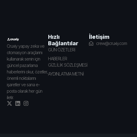
İletişim
Hızlı
Bağlantılar
crew@cruxiy.com
Cruxiy yapay zeka ve
GÜN ÖZETLERİ
otomasyon araçlarını
HABERLER
kullanarak senin için
GİZLİLİK SÖZLEŞMESİ
güncel pazarlama
haberlerini okur, özetler,
AYDINLATMA METNİ
önemli noktalarını
işaretler ve sana e-
posta olarak her gün
iletir.