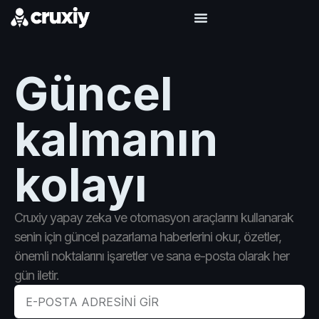
Güncel
kalmanın
kolayı
Cruxiy yapay zeka ve otomasyon araçlarını kullanarak
senin için güncel pazarlama haberlerini okur, özetler,
önemli noktalarını işaretler ve sana e-posta olarak her
gün iletir.